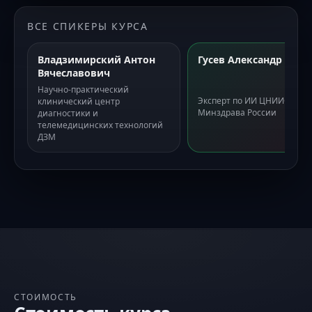
собственных решений и подходами к их
внедрению.
ВСЕ СПИКЕРЫ КУРСА
Владзимирский Антон
Гусев Александр
Вячеславович
Научно-практический
Эксперт по ИИ ЦНИИОИЗ
клинический центр
Минздрава России
диагностики и
телемедицинских технологий
ДЗМ
СТОИМОСТЬ