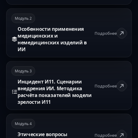
Модуль
2
Особенности применения
Подробнее
медицинских и
немедицинских изделий в
ИИ
2.1. Внедрение ИИ, направленных на
обработку ЭМК
Модуль
3
2.2. Внедрение ИИ, направленных на
Инцидент И11. Сценарии
обработку изображений
Подробнее
внедрения ИИ. Методика
2.3. Внедрение ИИ, направленных на
расчёта показателей модели
расшифровку данных видеопотока.
зрелости И11
Применение ИИ в колонопроктологии
3.1. Сценарии внедрения ИИ,
2.4. Внедрение ИИ, направленных на
направленных на обработку изображений
расшифровку данных ЭКГ
Модуль
4
3.2. Сценарии внедрения ИИ,
2.5. Применение сервисов видеоаналитики
Этические вопросы
Подробнее
направленных на расшифровку данных