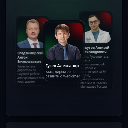
Ликутов Алексей
Александрович
Лычагов
К.м.н., Руководитель
Александр
отдела
Гусев Александр
Николаевич
эндоскопической
к.т.н., директор по
Заместитель
хирургии и
развитию Webiomed
директора по
проектной
диагностики ФГБУ
деятельности
«НМИЦ
колопроктологии
имени А.Н. Рыжих»
Минздрава России