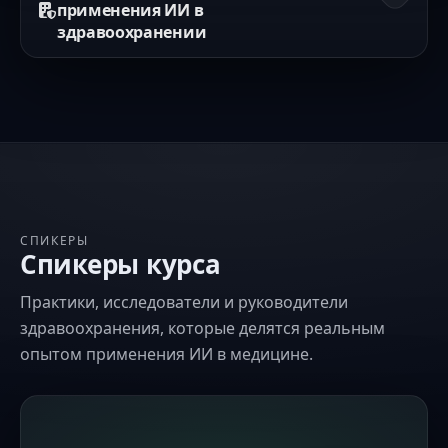
применения ИИ в
2.6. Применение чат-ботов
ЭМК.
здравоохранении
4.1. Этика применения ИИ в
здравоохранении
СПИКЕРЫ
Спикеры курса
Практики, исследователи и руководители
здравоохранения, которые делятся реальным
опытом применения ИИ в медицине.