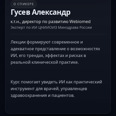
О СПИКЕРЕ
Ликутов Алексей
Александрович
К.м.н., Руководитель отдела эндоскопической
хирургии и диагностики ФГБУ «НМИЦ
колопроктологии имени А.Н. Рыжих»
Минздрава России
ФГБУ «НМИЦ колопроктологии имени А.Н. Рыжих»
Минздрава России
В рамках занятий разбираются критерии
качества колоноскопии, мировой и
российский опыт применения ИИ в
колоноскопии, а также перспективы
использования ИИ в работе врача.
Спикер делится практикой проектирования